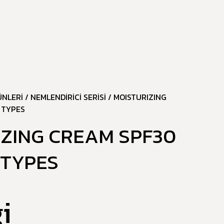
ÜNLERI
/
NEMLENDIRICI SERISI
/ MOISTURIZING
 TYPES
IZING CREAM SPF30
 TYPES
i